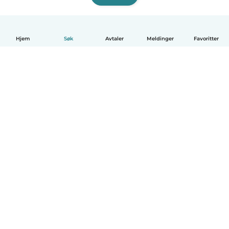
Hjem
Søk
Avtaler
Meldinger
Favoritter
Norsk bokmål
Hvordan funker det
Hjelp
Vilkår og personvern
Priser
Bedriftsopplysninger
Babysits for Bedrift
Felles retningslinjer
© Babysits B.V.