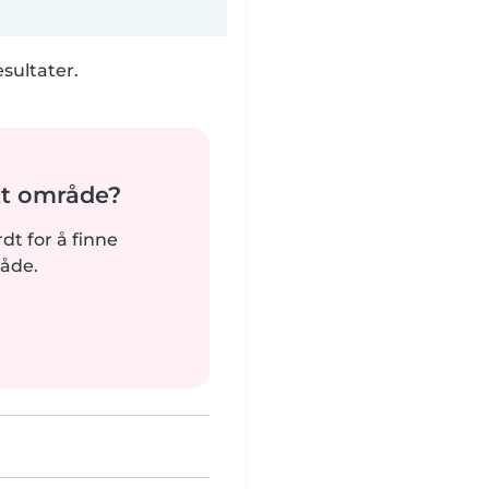
esultater.
tt område?
rdt for å finne
råde.