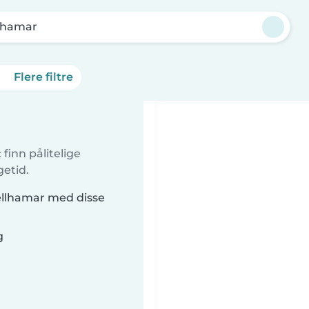
llhamar
Flere filtre
finn pålitelige
getid.
jellhamar med disse
g