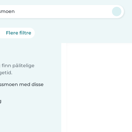
smoen
Flere filtre
finn pålitelige
getid.
Fossmoen med disse
g