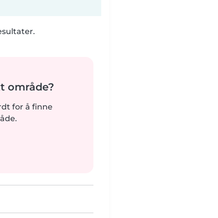
esultater.
tt område?
rdt for å finne
råde.