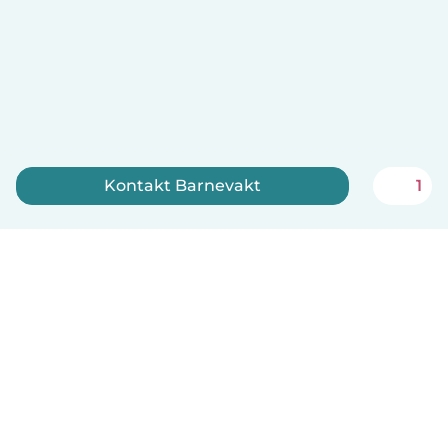
Kontakt Barnevakt
1
Registrer deg nå
Norsk bokmål
Hvordan funker det
Hjelp
Vilkår og personvern