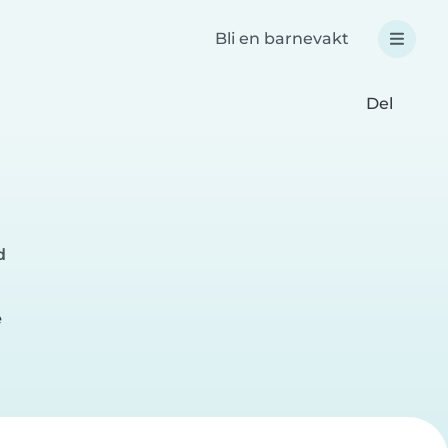
Bli en barnevakt
Del
d
e