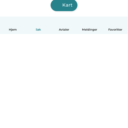
Kart
Hjem
Søk
Avtaler
Meldinger
Favoritter
Norsk bokmål
Hvordan funker det
Hjelp
Vilkår og personvern
Priser
Bedriftsopplysninger
Babysits for Bedrift
Felles retningslinjer