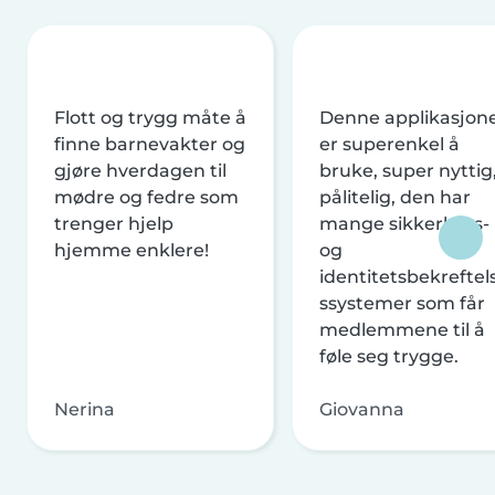
Flott og trygg måte å
Denne applikasjon
finne barnevakter og
er superenkel å
gjøre hverdagen til
bruke, super nyttig
mødre og fedre som
pålitelig, den har
trenger hjelp
mange sikkerhets-
hjemme enklere!
og
identitetsbekreftel
ssystemer som får
medlemmene til å
føle seg trygge.
Nerina
Giovanna