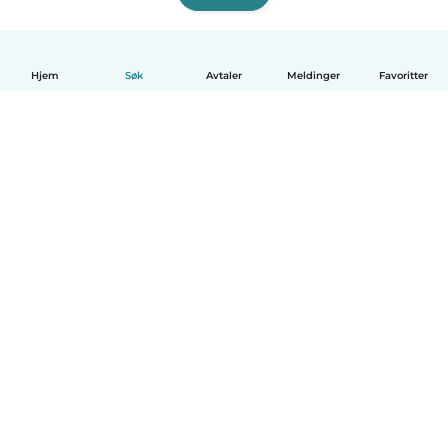
Hjem
Søk
Avtaler
Meldinger
Favoritter
Norsk bokmål
Hvordan funker det
Hjelp
Vilkår og personvern
Priser
Bedriftsopplysninger
Babysits for Bedrift
Felles retningslinjer
© Babysits B.V.