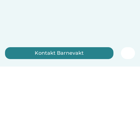
Kontakt Barnevakt
Registrer deg nå
Norsk bokmål
Hvordan funker det
Hjelp
Vilkår og personvern