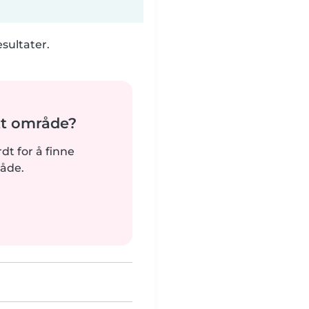
esultater.
tt område?
rdt for å finne
råde.