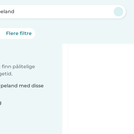
peland
Flere filtre
finn pålitelige
getid.
ørpeland med disse
g