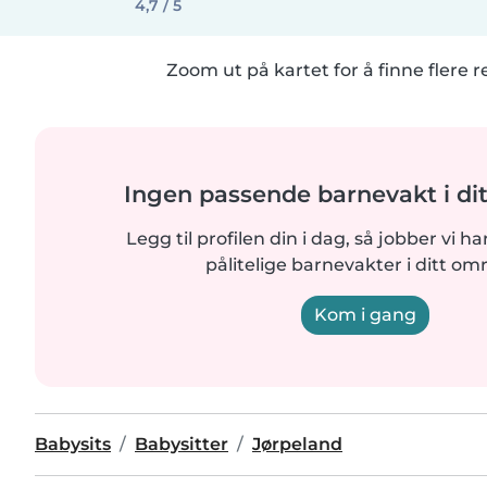
4,7 / 5
Zoom ut på kartet for å finne flere r
Ingen passende barnevakt i di
Legg til profilen din i dag, så jobber vi ha
pålitelige barnevakter i ditt om
Kom i gang
Babysits
Babysitter
Jørpeland