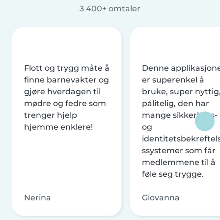
3 400+ omtaler
Flott og trygg måte å
Denne applikasjon
finne barnevakter og
er superenkel å
gjøre hverdagen til
bruke, super nyttig
mødre og fedre som
pålitelig, den har
trenger hjelp
mange sikkerhets-
hjemme enklere!
og
identitetsbekreftel
ssystemer som får
medlemmene til å
føle seg trygge.
Nerina
Giovanna