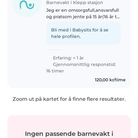
Barnevakt i Klepp stasjon
Jeg er en omsorgsfull,ansvarsfull
og pratsom jente på 15 år(16 år til
høsten) Jeg begynner på
videregående høsten 2026. Jeg
Bli med i Babysits for å se
jobber på sykehjem😊
hele profilen.
Erfaring: < 1 år
Gjennomsnittlig responstid:
16 timer
120,00 kr/time
Zoom ut på kartet for å finne flere resultater.
Ingen passende barnevakt i