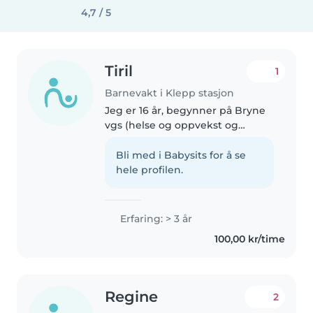
4,7 / 5
Tiril
1
Barnevakt i Klepp stasjon
Jeg er 16 år, begynner på Bryne
vgs (helse og oppvekst og
vurderer å gå videre med barn).
Har passet søskenbarnet mitt på
Bli med i Babysits for å se
5 år i noen år så har noe erfaring
hele profilen.
med hun. Jeg er veldig..
Erfaring: > 3 år
100,00 kr/time
Regine
2