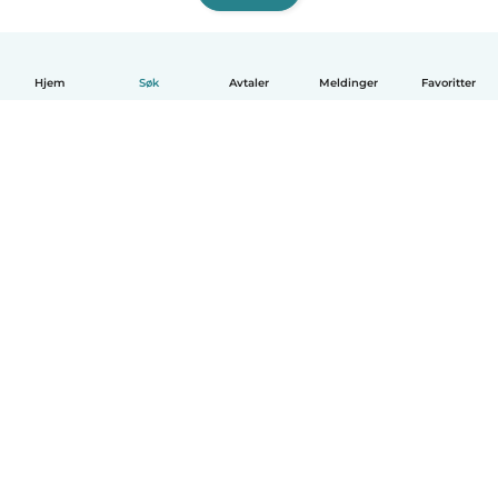
Hjem
Søk
Avtaler
Meldinger
Favoritter
Norsk bokmål
Hvordan funker det
Hjelp
Vilkår og personvern
Priser
Bedriftsopplysninger
Babysits for Bedrift
Felles retningslinjer
© Babysits B.V.