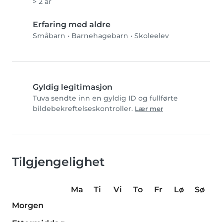
> 2 år
Erfaring med aldre
Småbarn
•
Barnehagebarn
•
Skoleelev
Gyldig legitimasjon
Tuva sendte inn en gyldig ID og fullførte
bildebekreftelseskontroller.
Lær mer
Tilgjengelighet
Ma
Ti
Vi
To
Fr
Lø
Sø
Morgen