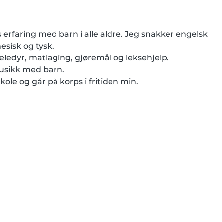
erfaring med barn i alle aldre. Jeg snakker engelsk 
sisk og tysk.

æledyr, matlaging, gjøremål og leksehjelp.

musikk med barn.

le og går på korps i fritiden min.