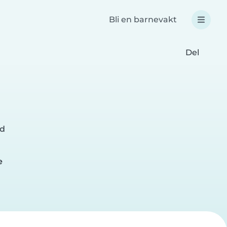
Bli en barnevakt
Del
nd
e