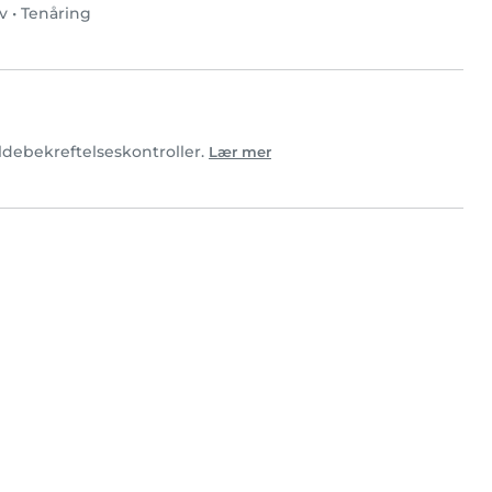
v
•
Tenåring
ildebekreftelseskontroller.
Lær mer