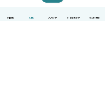
Hjem
Søk
Avtaler
Meldinger
Favoritter
Norsk bokmål
Hvordan funker det
Hjelp
Vilkår og personvern
Priser
Bedriftsopplysninger
Babysits for Bedrift
Felles retningslinjer
© Babysits B.V.