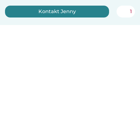
Kontakt Jenny
1
Registrer deg nå
Norsk bokmål
Hvordan funker det
Hjelp
Vilkår og personvern
Priser
Bedriftsopplysninger
Babysits for Bedrift
Felles retningslinjer