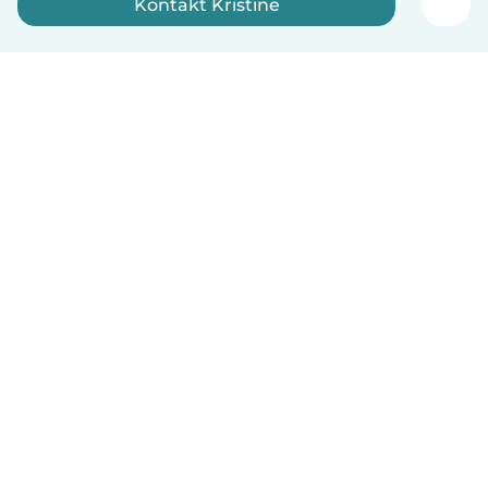
Kontakt Kristine
Registrer deg nå
Norsk bokmål
Hvordan funker det
Hjelp
Vilkår og personvern
Priser
Bedriftsopplysninger
Babysits for Bedrift
Felles retningslinjer