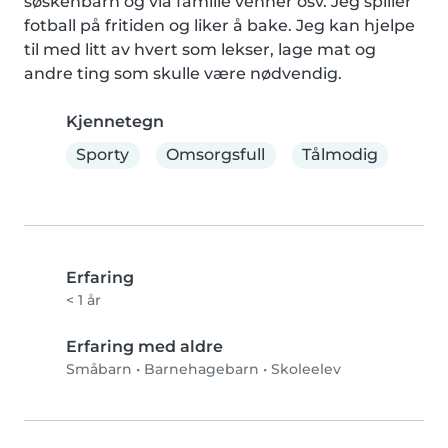
søskenbarn og via familie venner osv. Jeg spiller 
fotball på fritiden og liker å bake. Jeg kan hjelpe 
til med litt av hvert som lekser, lage mat og 
andre ting som skulle være nødvendig.
Kjennetegn
Sporty
Omsorgsfull
Tålmodig
Erfaring
< 1 år
Erfaring med aldre
Småbarn
•
Barnehagebarn
•
Skoleelev