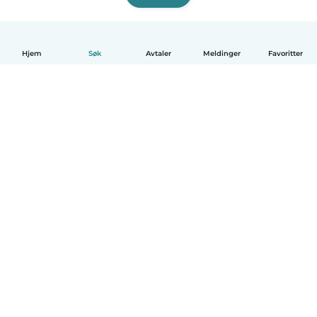
Hjem
Søk
Avtaler
Meldinger
Favoritter
Norsk bokmål
Hvordan funker det
Hjelp
Vilkår og personvern
Priser
Bedriftsopplysninger
Babysits for Bedrift
Felles retningslinjer
© Babysits B.V.