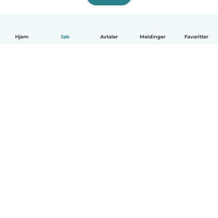
Hjem
Søk
Avtaler
Meldinger
Favoritter
Norsk bokmål
Hvordan funker det
Hjelp
Vilkår og personvern
Priser
Bedriftsopplysninger
Babysits for Bedrift
Felles retningslinjer
© Babysits B.V.