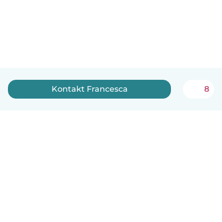
Kontakt Francesca
8
Norsk bokmål
Hvordan funker det
Hjelp
Vilkår og personvern