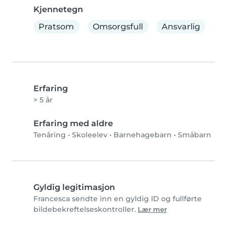
Kjennetegn
Pratsom
Omsorgsfull
Ansvarlig
Erfaring
> 5 år
Erfaring med aldre
Tenåring
•
Skoleelev
•
Barnehagebarn
•
Småbarn
Gyldig legitimasjon
Francesca sendte inn en gyldig ID og fullførte
bildebekreftelseskontroller.
Lær mer