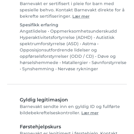
Barnevakt er sertifisert i pleie for barn med
spesielle behvo. Kontakt Barnevakt direkte for å
bekrefte sertifiseringer.
Lær mer
Spesifikk erfaring
Angstlidelse
•
Oppmerksomhetsunderskudd
Hyperaktivitetsfortyrrelse (ADHD)
•
Autistisk
spektrumforstyrrelse (ASD)
•
Astma
•
Opposisjonsutfordrende lidelser og
oppførselsforstyrrelser (ODD / CD)
•
Døve og
hørselshemmede
•
Matallergier
•
Søvnforstyrrelse
•
Synshemming
•
Nervøse rykninger
Gyldig legitimasjon
Barnevakt sendte inn en gyldig ID og fullførte
bildebekreftelseskontroller.
Lær mer
Førstehjelpskurs
Barnevakt er legitimert i førstehjelp. Kontakt