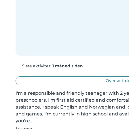
Siste aktivitet:
1 måned siden
Oversett d
I'm a responsible and friendly teenager with 2 ye
preschoolers. I'm first aid certified and comfor
assistance. I speak English and Norwegian and l
and games. I'm currently in high school and avail
you're..
Les mer