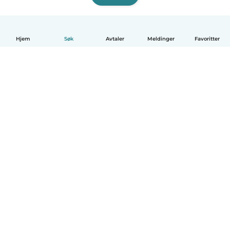
Hjem
Søk
Avtaler
Meldinger
Favoritter
Norsk bokmål
Hvordan funker det
Hjelp
Vilkår og personvern
Priser
Bedriftsopplysninger
Babysits for Bedrift
Felles retningslinjer
© Babysits B.V.