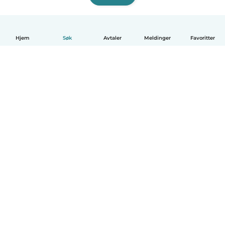
Hjem
Søk
Avtaler
Meldinger
Favoritter
Norsk bokmål
Hvordan funker det
Hjelp
Vilkår og personvern
Priser
Bedriftsopplysninger
Babysits for Bedrift
Felles retningslinjer
© Babysits B.V.