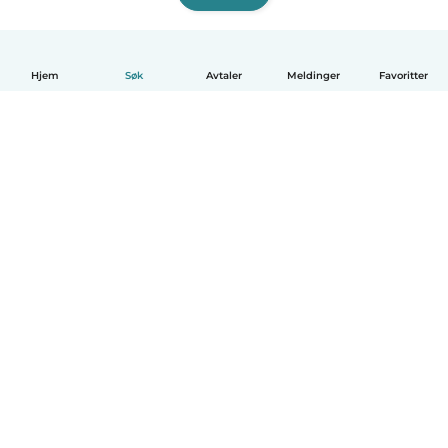
Hjem
Søk
Avtaler
Meldinger
Favoritter
Norsk bokmål
Hvordan funker det
Hjelp
Vilkår og personvern
Priser
Bedriftsopplysninger
Babysits for Bedrift
Felles retningslinjer
© Babysits B.V.