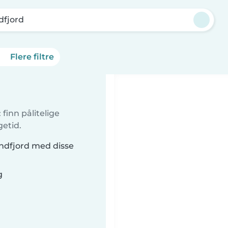
dfjord
Flere filtre
finn pålitelige
getid.
andfjord med disse
g