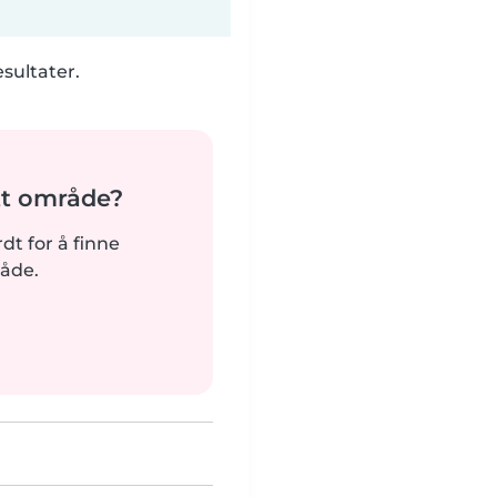
esultater.
tt område?
rdt for å finne
råde.