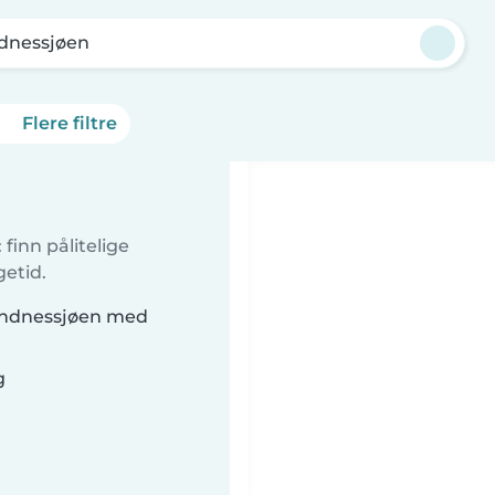
dnessjøen
Flere filtre
n
finn pålitelige
getid.
Sandnessjøen med
g