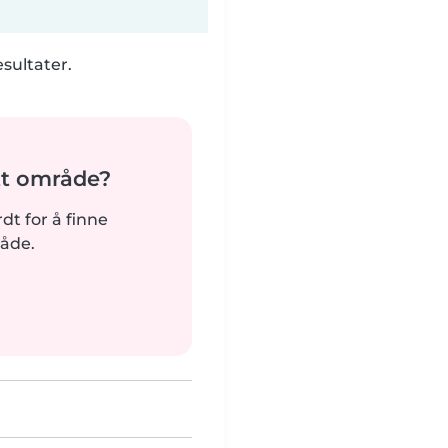
esultater.
tt område?
rdt for å finne
råde.