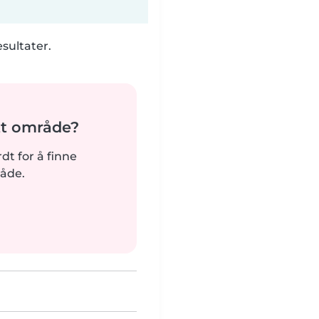
esultater.
tt område?
rdt for å finne
råde.