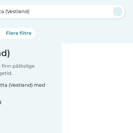
ta (Vestland)
Flere filtre
nd)
finn pålitelige
getid.
etta (Vestland) med
g