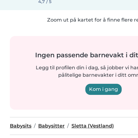
4,7 / 5
Zoom ut på kartet for å finne flere r
Ingen passende barnevakt i di
Legg til profilen din i dag, så jobber vi ha
pålitelige barnevakter i ditt om
Kom i gang
Babysits
Babysitter
Sletta (Vestland)