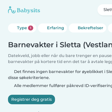
Slet
Type
Erfaring
Bekreftelser
1
Barnevakter i Sletta (Vestla
Datekveld, jobb eller når du bare trenger en pause: 
barnevakter på kortere tid enn det tar å avtale leg
Det finnes ingen barnevakter for øyeblikket i Sl
disse søkekriteriene.
Alle medlemmer fullfører påkrevd ID-verifiserin
Registrer deg gratis