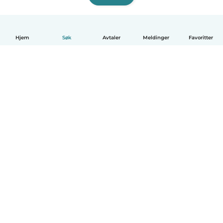
Hjem
Søk
Avtaler
Meldinger
Favoritter
Norsk bokmål
Hvordan funker det
Hjelp
Vilkår og personvern
Priser
Bedriftsopplysninger
Babysits for Bedrift
Felles retningslinjer
© Babysits B.V.