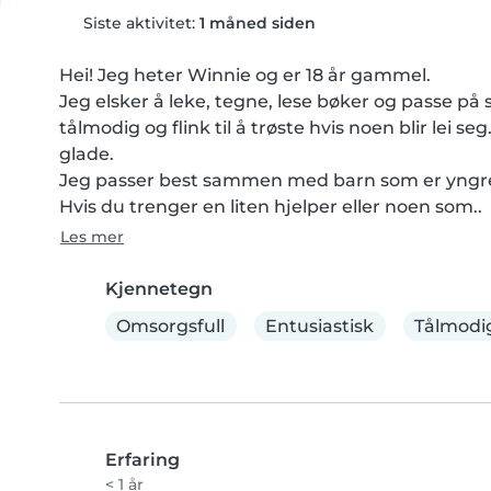
Siste aktivitet:
1 måned siden
Hei! Jeg heter Winnie og er 18 år gammel.

Jeg elsker å leke, tegne, lese bøker og passe på s
tålmodig og flink til å trøste hvis noen blir lei se
glade.

Jeg passer best sammen med barn som er yngre en
Hvis du trenger en liten hjelper eller noen som..
Les mer
Kjennetegn
Omsorgsfull
Entusiastisk
Tålmodi
Erfaring
< 1 år