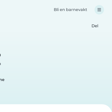
Bli en barnevakt
Del
o
m
ime