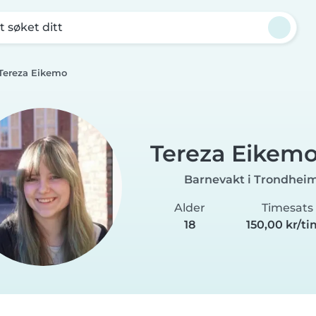
t søket ditt
Tereza Eikemo
Tereza Eikem
Barnevakt i Trondhei
Alder
Timesats
18
150,00 kr/t