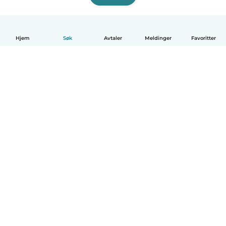
Hjem
Søk
Avtaler
Meldinger
Favoritter
Norsk bokmål
Hvordan funker det
Hjelp
Vilkår og personvern
Priser
Bedriftsopplysninger
Babysits for Bedrift
Felles retningslinjer
© Babysits B.V.