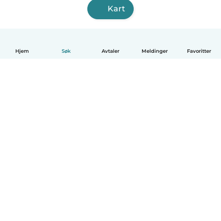
Kart
Hjem
Søk
Avtaler
Meldinger
Favoritter
Norsk bokmål
Hvordan funker det
Hjelp
Vilkår og personvern
Priser
Bedriftsopplysninger
Babysits for Bedrift
Felles retningslinjer