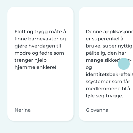
Flott og trygg måte å
Denne applikasjon
finne barnevakter og
er superenkel å
gjøre hverdagen til
bruke, super nyttig
mødre og fedre som
pålitelig, den har
trenger hjelp
mange sikkerhets-
hjemme enklere!
og
identitetsbekreftel
ssystemer som får
medlemmene til å
føle seg trygge.
Nerina
Giovanna