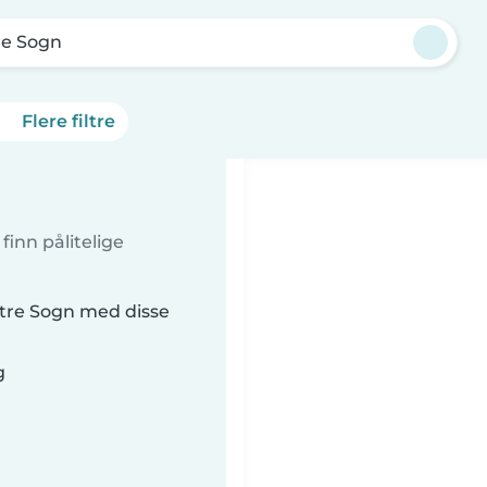
re Sogn
Flere filtre
inn pålitelige
tre Sogn med disse
g