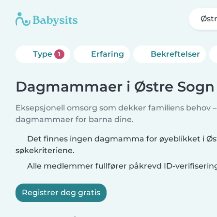
Øst
Type
Erfaring
Bekreftelser
1
Dagmammaer i Østre Sogn
Eksepsjonell omsorg som dekker familiens behov – f
dagmammaer for barna dine.
Det finnes ingen dagmamma for øyeblikket i Øs
søkekriteriene.
Alle medlemmer fullfører påkrevd ID-verifiserin
Registrer deg gratis