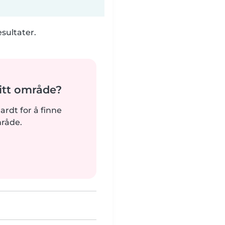
esultater.
tt område?
hardt for å finne
mråde.