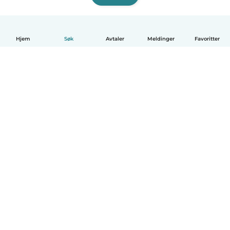
Hjem
Søk
Avtaler
Meldinger
Favoritter
Norsk bokmål
Hvordan funker det
Hjelp
Vilkår og personvern
Priser
Bedriftsopplysninger
Babysits for Bedrift
Felles retningslinjer
© Babysits B.V.