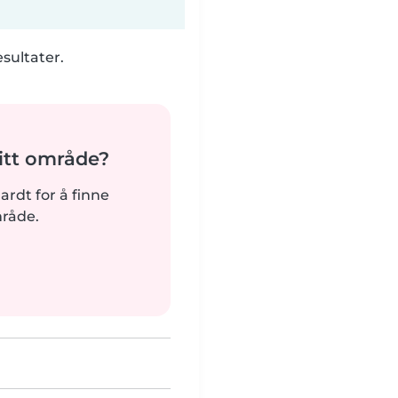
esultater.
tt område?
hardt for å finne
mråde.