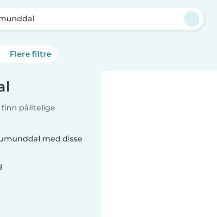
munddal
Flere filtre
al
inn pålitelige
Brumunddal med disse
g