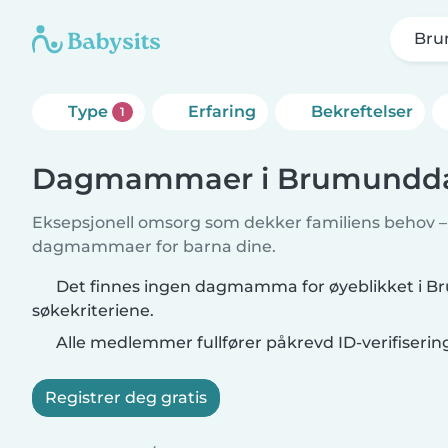
Bru
Type
Erfaring
Bekreftelser
1
Dagmammaer i Brumundd
Eksepsjonell omsorg som dekker familiens behov – f
dagmammaer for barna dine.
Det finnes ingen dagmamma for øyeblikket i 
søkekriteriene.
Alle medlemmer fullfører påkrevd ID-verifiserin
Registrer deg gratis