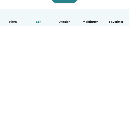
Hjem
Søk
Avtaler
Meldinger
Favoritter
Norsk bokmål
Hvordan funker det
Hjelp
Vilkår og personvern
Priser
Bedriftsopplysninger
Babysits for Bedrift
Felles retningslinjer
© Babysits B.V.