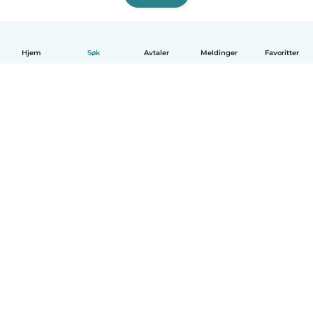
Hjem
Søk
Avtaler
Meldinger
Favoritter
Norsk bokmål
Hvordan funker det
Hjelp
Vilkår og personvern
Priser
Bedriftsopplysninger
Babysits for Bedrift
Felles retningslinjer
© Babysits B.V.