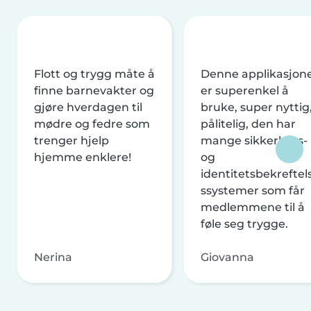
Flott og trygg måte å
Denne applikasjon
finne barnevakter og
er superenkel å
gjøre hverdagen til
bruke, super nyttig
mødre og fedre som
pålitelig, den har
trenger hjelp
mange sikkerhets-
hjemme enklere!
og
identitetsbekreftel
ssystemer som får
medlemmene til å
føle seg trygge.
Nerina
Giovanna