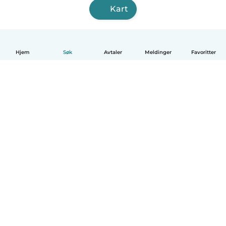
Kart
Hjem
Søk
Avtaler
Meldinger
Favoritter
Norsk bokmål
Hvordan funker det
Hjelp
Vilkår og personvern
Priser
Bedriftsopplysninger
Babysits for Bedrift
Felles retningslinjer