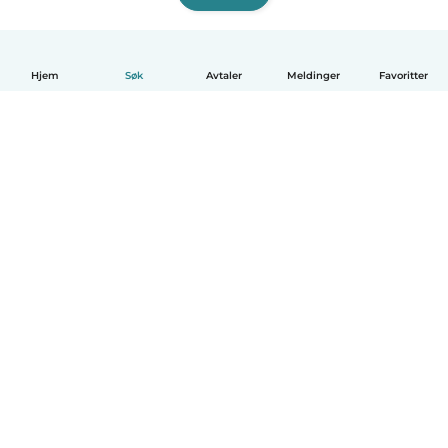
Hjem
Søk
Avtaler
Meldinger
Favoritter
Norsk bokmål
Hvordan funker det
Hjelp
Vilkår og personvern
Priser
Bedriftsopplysninger
Babysits for Bedrift
Felles retningslinjer
© Babysits B.V.