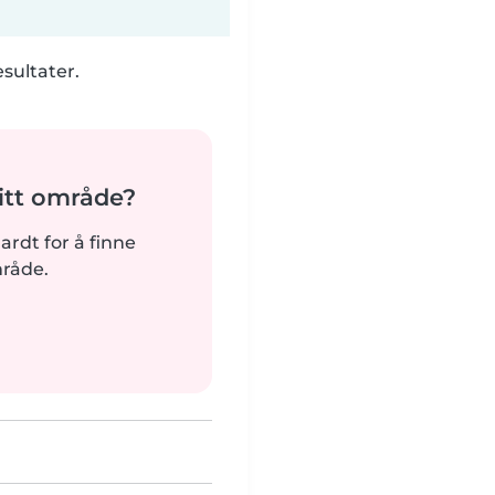
esultater.
tt område?
hardt for å finne
mråde.