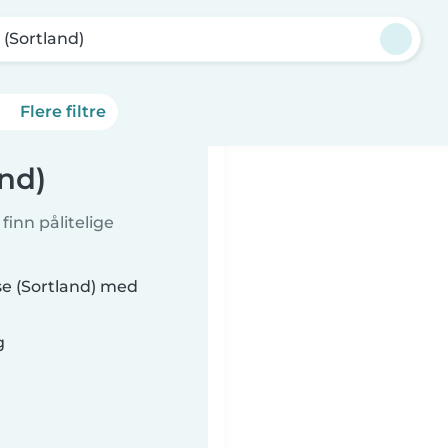
 (Sortland)
Flere filtre
nd)
inn pålitelige
se (Sortland) med
g