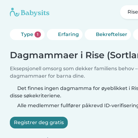
Rise
Type
Erfaring
Bekreftelser
1
Dagmammaer i Rise (Sortla
Eksepsjonell omsorg som dekker familiens behov – f
dagmammaer for barna dine.
Det finnes ingen dagmamma for øyeblikket i Ri
disse søkekriteriene.
Alle medlemmer fullfører påkrevd ID-verifiserin
Registrer deg gratis