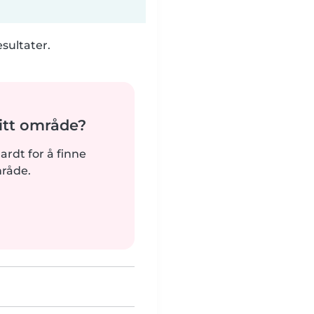
esultater.
tt område?
hardt for å finne
mråde.