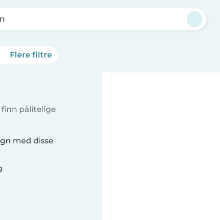
n
Flere filtre
inn pålitelige
ogn med disse
g