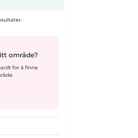
esultater.
tt område?
hardt for å finne
mråde.