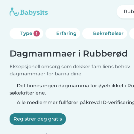
Rub
Type
Erfaring
Bekreftelser
1
Dagmammaer i Rubberød
Eksepsjonell omsorg som dekker familiens behov – f
dagmammaer for barna dine.
Det finnes ingen dagmamma for øyeblikket i R
søkekriteriene.
Alle medlemmer fullfører påkrevd ID-verifiserin
Registrer deg gratis