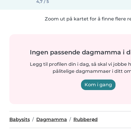
4,7 / 5
Zoom ut på kartet for å finne flere r
Ingen passende dagmamma i di
Legg til profilen din i dag, så skal vi jobbe 
pålitelige dagmammaer i ditt o
Kom i gang
Babysits
Dagmamma
Rubberød