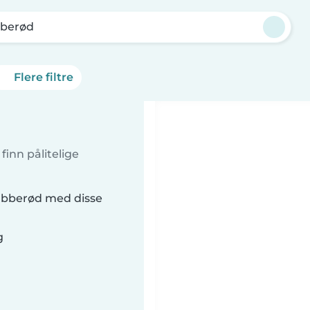
berød
Flere filtre
inn pålitelige
ubberød med disse
g