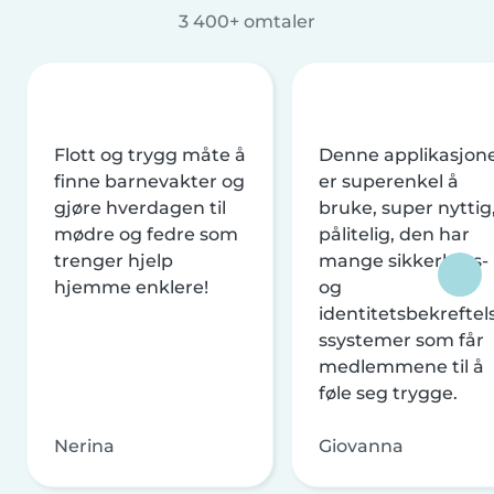
3 400+ omtaler
Flott og trygg måte å
Denne applikasjon
finne barnevakter og
er superenkel å
gjøre hverdagen til
bruke, super nyttig
mødre og fedre som
pålitelig, den har
trenger hjelp
mange sikkerhets-
hjemme enklere!
og
identitetsbekreftel
ssystemer som får
medlemmene til å
føle seg trygge.
Nerina
Giovanna