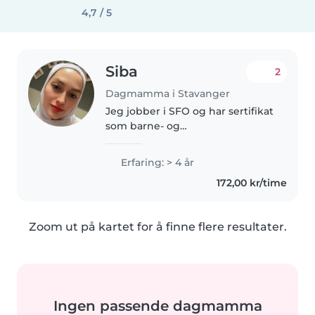
4,7 / 5
Siba
2
Dagmamma i Stavanger
Jeg jobber i SFO og har sertifikat
som barne- og
ungdomsledsager. Jeg er
munter, vennlig, kjærlig og
Erfaring: > 4 år
ansvarsfull. Du kan la barnet ditt
172,00 kr/time
være hos meg med ro i sjelen.
Zoom ut på kartet for å finne flere resultater.
Ingen passende dagmamma