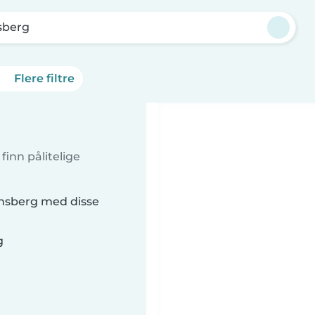
sberg
Flere filtre
inn pålitelige
ønsberg med disse
g