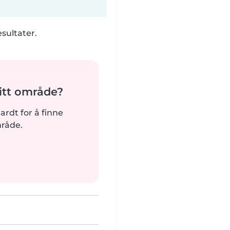
esultater.
tt område?
hardt for å finne
mråde.