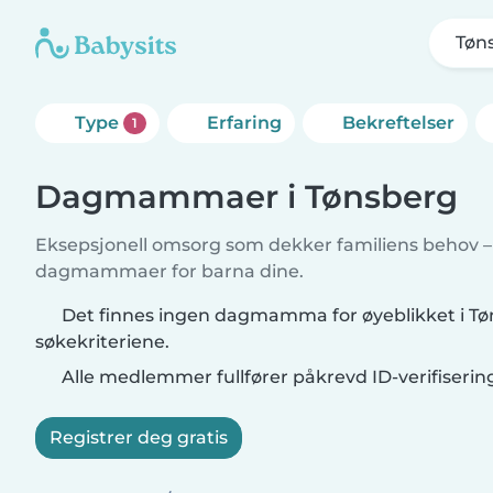
Tøn
Type
Erfaring
Bekreftelser
1
Dagmammaer i Tønsberg
Eksepsjonell omsorg som dekker familiens behov – f
dagmammaer for barna dine.
Det finnes ingen dagmamma for øyeblikket i T
søkekriteriene.
Alle medlemmer fullfører påkrevd ID-verifiserin
Registrer deg gratis