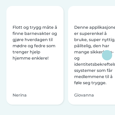
Flott og trygg måte å
Denne applikasjon
finne barnevakter og
er superenkel å
gjøre hverdagen til
bruke, super nyttig
mødre og fedre som
pålitelig, den har
trenger hjelp
mange sikkerhets-
hjemme enklere!
og
identitetsbekreftel
ssystemer som får
medlemmene til å
føle seg trygge.
Nerina
Giovanna