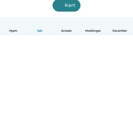
Kart
Hjem
Søk
Avtaler
Meldinger
Favoritter
Norsk bokmål
Hvordan funker det
Hjelp
Vilkår og personvern
Priser
Bedriftsopplysninger
Babysits for Bedrift
Felles retningslinjer