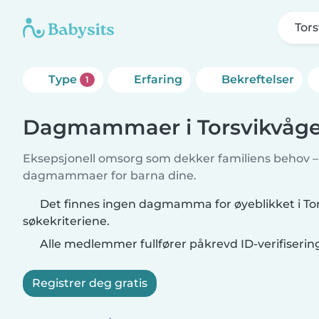
Tor
Type
Erfaring
Bekreftelser
1
Dagmammaer i Torsvikvåg
Eksepsjonell omsorg som dekker familiens behov – f
dagmammaer for barna dine.
Det finnes ingen dagmamma for øyeblikket i To
søkekriteriene.
Alle medlemmer fullfører påkrevd ID-verifiserin
Registrer deg gratis