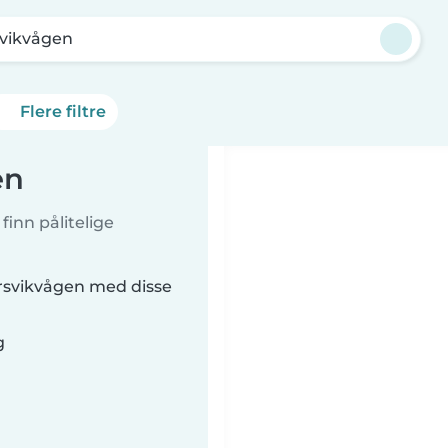
svikvågen
Flere filtre
en
inn pålitelige
rsvikvågen med disse
g