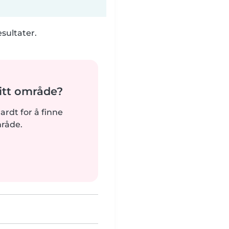
esultater.
tt område?
hardt for å finne
mråde.