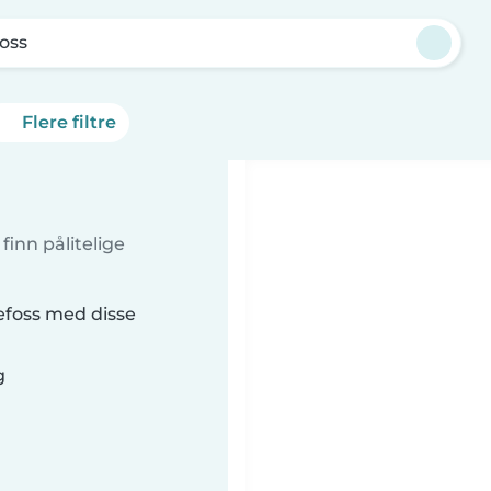
oss
Flere filtre
inn pålitelige
efoss med disse
g