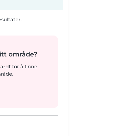
esultater.
tt område?
hardt for å finne
mråde.