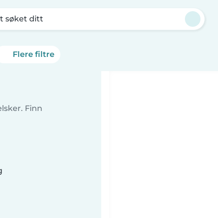
t søket ditt
Flere filtre
lsker. Finn
g