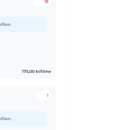
18
filen.
175,00 kr/time
1
filen.