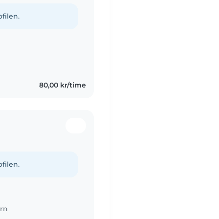
filen.
80,00 kr/time
filen.
rn