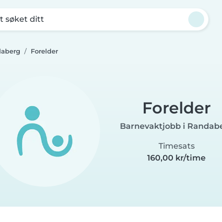
t søket ditt
daberg
Forelder
Forelder
Barnevaktjobb i Randab
Timesats
160,00 kr/time