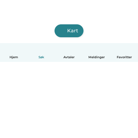
Kart
Hjem
Søk
Avtaler
Meldinger
Favoritter
Norsk bokmål
Hvordan funker det
Hjelp
Vilkår og personvern
Priser
Bedriftsopplysninger
Babysits for Bedrift
Felles retningslinjer