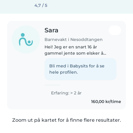
4,7 / 5
Sara
Barnevakt i Nesoddtangen
Hei! Jeg er en snart 16 år
gammel jente som elsker å
tilbringe tid med barn. Jeg har
erfaring med å passe
Bli med i Babysits for å se
lillesøsteren min, og jeg er vant
hele profilen.
til å ta ansvar. Hjemme har vi
også to søte..
Erfaring: > 2 år
160,00 kr/time
Zoom ut på kartet for å finne flere resultater.