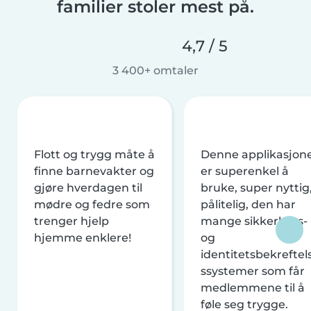
familier stoler mest på.
4,7 / 5
3 400+ omtaler
Flott og trygg måte å
Denne applikasjon
finne barnevakter og
er superenkel å
gjøre hverdagen til
bruke, super nyttig
mødre og fedre som
pålitelig, den har
trenger hjelp
mange sikkerhets-
hjemme enklere!
og
identitetsbekreftel
ssystemer som får
medlemmene til å
føle seg trygge.