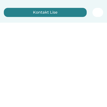
Kontakt Lise
Registrer deg nå
Norsk bokmål
Hvordan funker det
Hjelp
Vilkår og personvern
Priser
Bedriftsopplysninger
Babysits for Bedrift
Felles retningslinjer